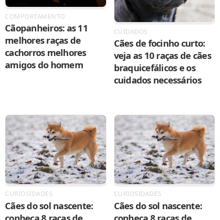
COMPORTAMENTO
Cãopanheiros: as 11
CUIDADOS
melhores raças de
Cães de focinho curto:
cachorros melhores
veja as 10 raças de cães
amigos do homem
braquicefálicos e os
cuidados necessários
CURIOSIDADES
CURIOSIDADES
Cães do sol nascente:
Cães do sol nascente:
conheça 8 raças de
conheça 8 raças de