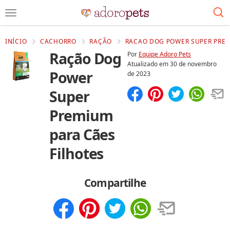
INÍCIO
CACHORRO
RAÇÃO
RACAO DOG POWER SUPER PREM
Ração Dog
Por
Equipe Adoro Pets
Atualizado em
30 de novembro
Power
de 2023
Super
Compartilhar
Salvar
Premium
para Cães
Filhotes
Compartilhe
Compartilhar
Salvar