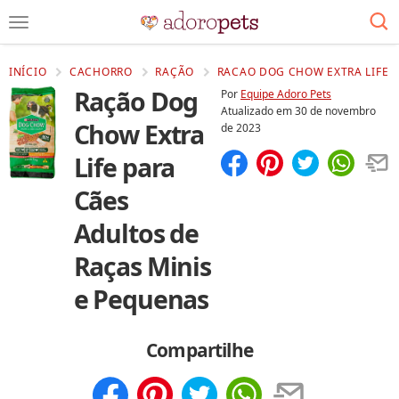
INÍCIO
CACHORRO
RAÇÃO
RACAO DOG CHOW EXTRA LIFE P
Ração Dog
Por
Equipe Adoro Pets
Atualizado em
30 de novembro
Chow Extra
de 2023
Life para
Compartilhar
Salvar
Cães
Adultos de
Raças Minis
e Pequenas
Compartilhe