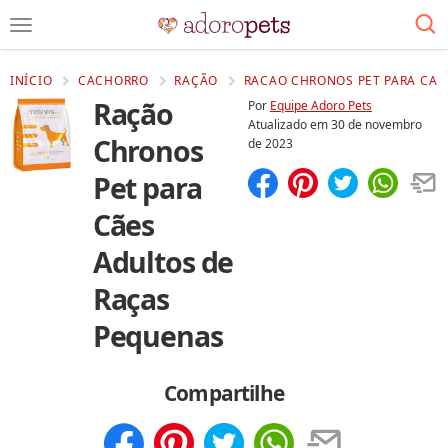
INÍCIO
CACHORRO
RAÇÃO
RACAO CHRONOS PET PARA CAE
Ração
Por
Equipe Adoro Pets
Atualizado em
30 de novembro
Chronos
de 2023
Pet para
Compartilhar
Salvar
Cães
Adultos de
Raças
Pequenas
Compartilhe