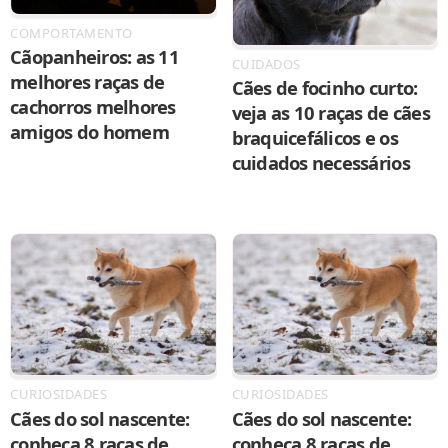
COMPORTAMENTO
Cãopanheiros: as 11
CUIDADOS
melhores raças de
Cães de focinho curto:
cachorros melhores
veja as 10 raças de cães
amigos do homem
braquicefálicos e os
cuidados necessários
CURIOSIDADES
CURIOSIDADES
Cães do sol nascente:
Cães do sol nascente:
conheça 8 raças de
conheça 8 raças de