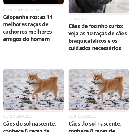
COMPORTAMENTO
Cãopanheiros: as 11
CUIDADOS
melhores raças de
Cães de focinho curto:
cachorros melhores
veja as 10 raças de cães
amigos do homem
braquicefálicos e os
cuidados necessários
CURIOSIDADES
CURIOSIDADES
Cães do sol nascente:
Cães do sol nascente:
conheça 8 raças de
conheça 8 raças de