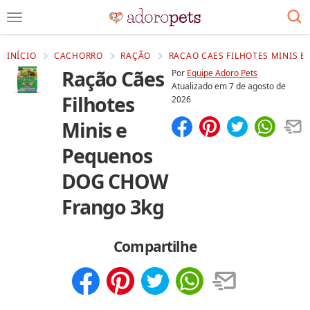
INÍCIO
CACHORRO
RAÇÃO
RACAO CAES FILHOTES MINIS 
Ração Cães
Por
Equipe Adoro Pets
Atualizado em
7 de agosto de
Filhotes
2026
Minis e
Compartilhar
Salvar
Pequenos
DOG CHOW
Frango 3kg
Compartilhe
Compartilhar
Salvar