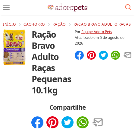
INÍCIO
CACHORRO
RAÇÃO
RACAO BRAVO ADULTO RACAS P
Ração
Por
Equipe Adoro Pets
Atualizado em
5 de agosto de
Bravo
2026
Adulto
Compartilhar
Salvar
Raças
Pequenas
10.1kg
Compartilhe
Compartilhar
Salvar