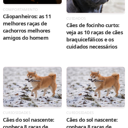
COMPORTAMENTO
Cãopanheiros: as 11
CUIDADOS
melhores raças de
Cães de focinho curto:
cachorros melhores
veja as 10 raças de cães
amigos do homem
braquicefálicos e os
cuidados necessários
CURIOSIDADES
CURIOSIDADES
Cães do sol nascente:
Cães do sol nascente:
conheça 8 raças de
conheça 8 raças de