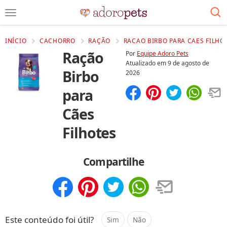
INÍCIO
CACHORRO
RAÇÃO
RACAO BIRBO PARA CAES FILHOT
Ração
Por
Equipe Adoro Pets
Atualizado em
9 de agosto de
Birbo
2026
para
Compartilhar
Salvar
Cães
Filhotes
Compartilhe
Compartilhar
Salvar
Este conteúdo foi útil?
Sim
Não