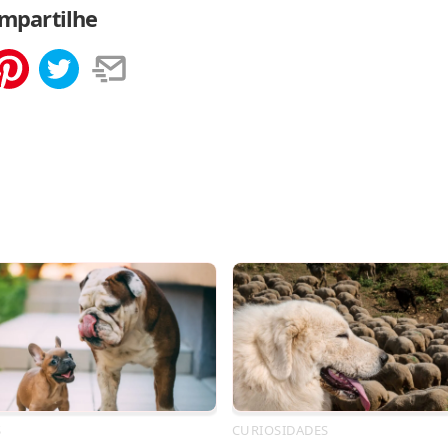
mpartilhe
tilhar
Salvar
S
CURIOSIDADES