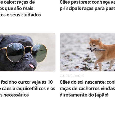
e calor: raças de
Cães pastores: conheça as
os que são mais
principais raças para pas
tos e seus cuidados
S
CURIOSIDADES
focinho curto: veja as 10
Cães do sol nascente: con
 cães braquicefálicos e os
raças de cachorros vindas
s necessários
diretamente do Japão!