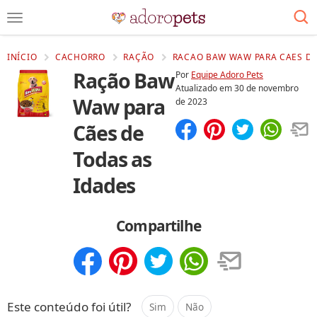
INÍCIO
CACHORRO
RAÇÃO
RACAO BAW WAW PARA CAES DE
Ração Baw
Por
Equipe Adoro Pets
Atualizado em
30 de novembro
Waw para
de 2023
Cães de
Compartilhar
Salvar
Todas as
Idades
Compartilhe
Compartilhar
Salvar
Este conteúdo foi útil?
Sim
Não