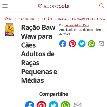
INÍCIO
CACHORRO
RAÇÃO
RACAO BAW WAW PARA CAES AD
Ração Baw
Por
Equipe Adoro Pets
Atualizado em
30 de novembro
Waw para
de 2023
Cães
Compartilhar
Salvar
Adultos de
Raças
Pequenas e
Médias
Compartilhe