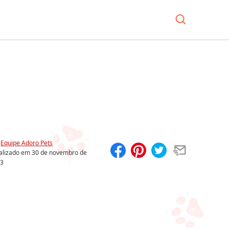
r
Equipe Adoro Pets
alizado em
30 de novembro de
23
Compartilhar
Salvar