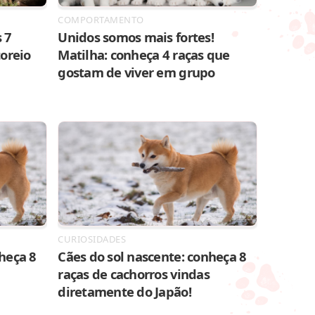
COMPORTAMENTO
 7
Unidos somos mais fortes!
toreio
Matilha: conheça 4 raças que
gostam de viver em grupo
CURIOSIDADES
heça 8
Cães do sol nascente: conheça 8
raças de cachorros vindas
diretamente do Japão!