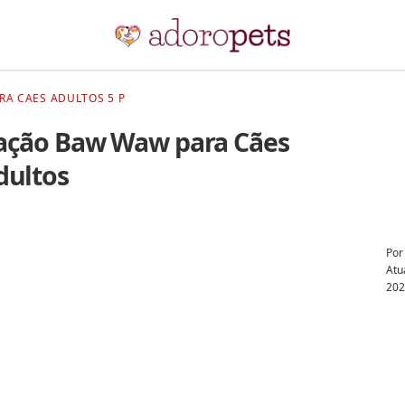
A CAES ADULTOS 5 P
ação Baw Waw para Cães
dultos
Po
Atu
20