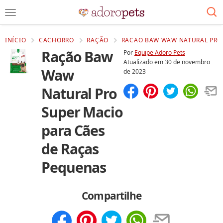
INÍCIO
CACHORRO
RAÇÃO
RACAO BAW WAW NATURAL PRO 
Ração Baw
Por
Equipe Adoro Pets
Atualizado em
30 de novembro
Waw
de 2023
Natural Pro
Compartilhar
Salvar
Super Macio
para Cães
de Raças
Pequenas
Compartilhe