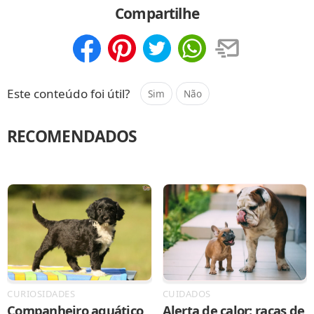
Compartilhe
Compartilhar
Salvar
Este conteúdo foi útil?
Sim
Não
RECOMENDADOS
CURIOSIDADES
CUIDADOS
Companheiro aquático
Alerta de calor: raças de