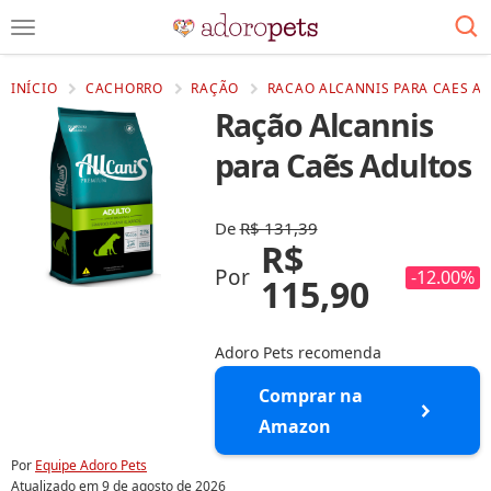
INÍCIO
CACHORRO
RAÇÃO
RACAO ALCANNIS PARA CAES A
Ração Alcannis
para Caẽs Adultos
De
R$ 131,39
R$
Por
-12.00%
115,90
Adoro Pets recomenda
Comprar na
Amazon
Por
Equipe Adoro Pets
Atualizado em
9 de agosto de 2026