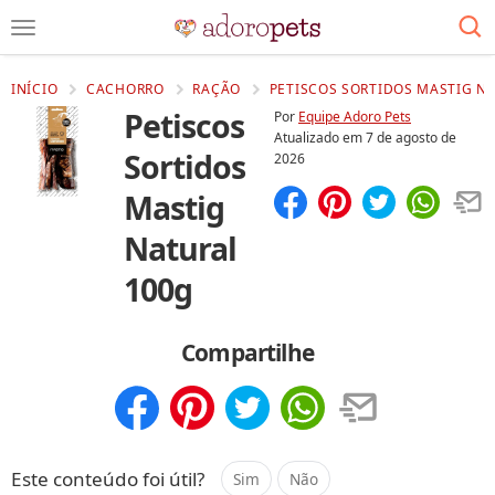
INÍCIO
CACHORRO
RAÇÃO
PETISCOS SORTIDOS MASTIG NA
Petiscos
Por
Equipe Adoro Pets
Atualizado em
7 de agosto de
Sortidos
2026
Mastig
Compartilhar
Salvar
Natural
100g
Compartilhe
Compartilhar
Salvar
Este conteúdo foi útil?
Sim
Não