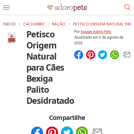
INÍCIO
CACHORRO
RAÇÃO
PETISCO ORIGEM NATURAL PARA
Petisco
Por
Equipe Adoro Pets
Atualizado em
6 de agosto de
Origem
2026
Natural
Compartilhar
Salvar
para Cães
Bexiga
Palito
Desidratado
Compartilhe