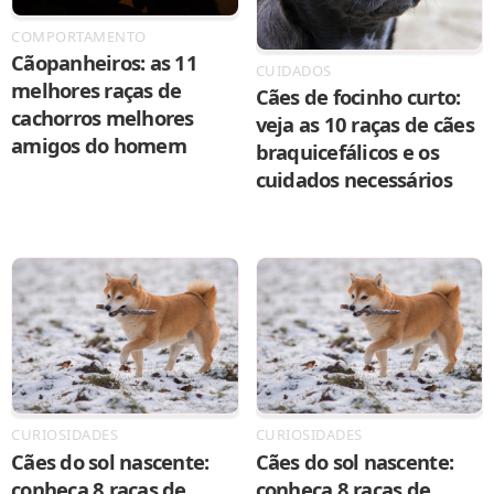
COMPORTAMENTO
Cãopanheiros: as 11
CUIDADOS
melhores raças de
Cães de focinho curto:
cachorros melhores
veja as 10 raças de cães
amigos do homem
braquicefálicos e os
cuidados necessários
CURIOSIDADES
CURIOSIDADES
Cães do sol nascente:
Cães do sol nascente:
conheça 8 raças de
conheça 8 raças de