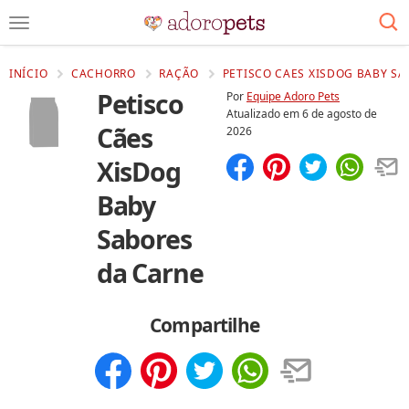
INÍCIO
CACHORRO
RAÇÃO
PETISCO CAES XISDOG BABY SA
Petisco
Por
Equipe Adoro Pets
Atualizado em
6 de agosto de
Cães
2026
XisDog
Compartilhar
Salvar
Baby
Sabores
da Carne
Compartilhe
Compartilhar
Salvar