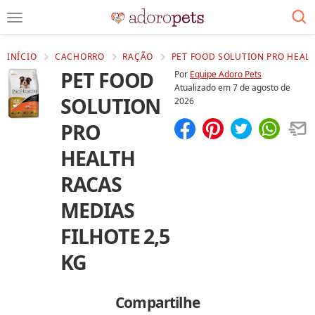
INÍCIO
CACHORRO
RAÇÃO
PET FOOD SOLUTION PRO HEALT
PET FOOD
Por
Equipe Adoro Pets
Atualizado em
7 de agosto de
SOLUTION
2026
PRO
Compartilhar
Salvar
HEALTH
RACAS
MEDIAS
FILHOTE 2,5
KG
Compartilhe