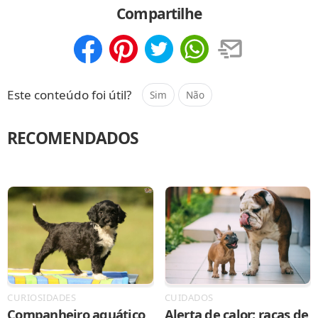
Compartilhe
Compartilhar
Salvar
Este conteúdo foi útil?
Sim
Não
RECOMENDADOS
CURIOSIDADES
CUIDADOS
Companheiro aquático
Alerta de calor: raças de