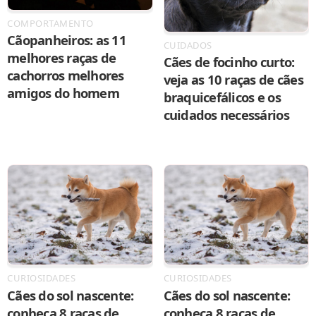
COMPORTAMENTO
Cãopanheiros: as 11
CUIDADOS
melhores raças de
Cães de focinho curto:
cachorros melhores
veja as 10 raças de cães
amigos do homem
braquicefálicos e os
cuidados necessários
CURIOSIDADES
CURIOSIDADES
Cães do sol nascente:
Cães do sol nascente:
conheça 8 raças de
conheça 8 raças de