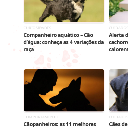
CURIOSIDADES
CUIDADO
Companheiro aquático – Cão
Alerta d
d’água: conheça as 4 variações da
cachorr
raça
caloren
COMPORTAMENTO
CUIDADO
Cãopanheiros: as 11 melhores
Cães de 