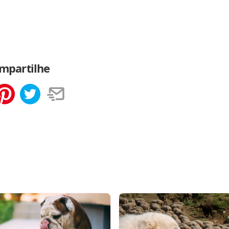
mpartilhe
tilhar
Salvar