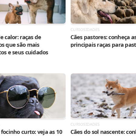
S
CURIOSIDADES
e calor: raças de
Cães pastores: conheça as
os que são mais
principais raças para pas
tos e seus cuidados
S
CURIOSIDADES
focinho curto: veja as 10
Cães do sol nascente: con