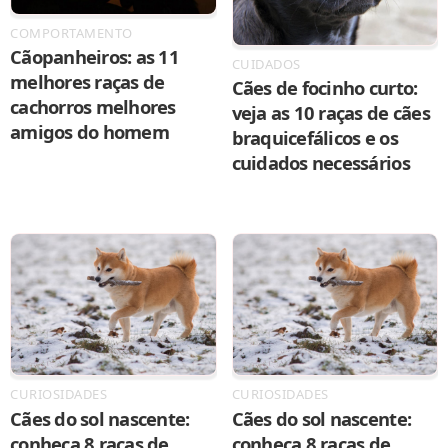
COMPORTAMENTO
Cãopanheiros: as 11
CUIDADOS
melhores raças de
Cães de focinho curto:
cachorros melhores
veja as 10 raças de cães
amigos do homem
braquicefálicos e os
cuidados necessários
CURIOSIDADES
CURIOSIDADES
Cães do sol nascente:
Cães do sol nascente:
conheça 8 raças de
conheça 8 raças de