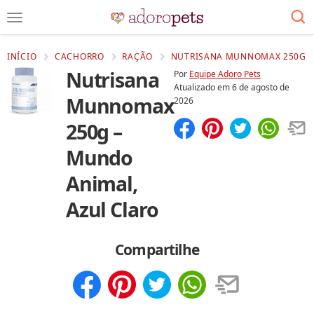
INÍCIO
CACHORRO
RAÇÃO
NUTRISANA MUNNOMAX 250G M
Nutrisana
Por
Equipe Adoro Pets
Atualizado em
6 de agosto de
Munnomax
2026
250g –
Compartilhar
Salvar
Mundo
Animal,
Azul Claro
Compartilhe
Compartilhar
Salvar