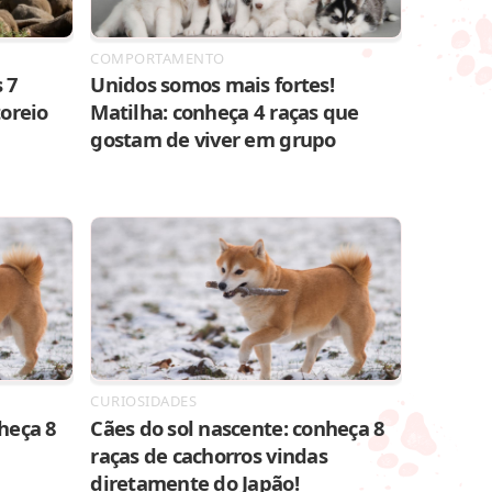
COMPORTAMENTO
 7
Unidos somos mais fortes!
toreio
Matilha: conheça 4 raças que
gostam de viver em grupo
CURIOSIDADES
heça 8
Cães do sol nascente: conheça 8
raças de cachorros vindas
diretamente do Japão!