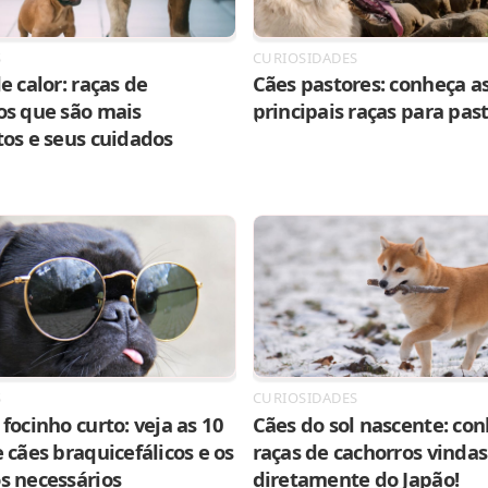
S
CURIOSIDADES
e calor: raças de
Cães pastores: conheça as
os que são mais
principais raças para pas
tos e seus cuidados
S
CURIOSIDADES
focinho curto: veja as 10
Cães do sol nascente: con
 cães braquicefálicos e os
raças de cachorros vindas
s necessários
diretamente do Japão!