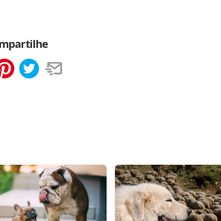
mpartilhe
tilhar
Salvar