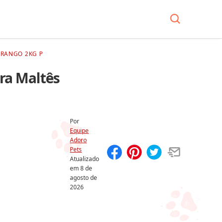
FRANGO 2KG P
ara Maltês
Por
Equipe
Adoro
Pets
Atualizado
Compartilhar
Salvar
em
8 de
agosto de
2026