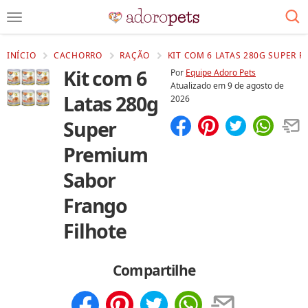
INÍCIO
CACHORRO
RAÇÃO
KIT COM 6 LATAS 280G SUPER 
Kit com 6
Por
Equipe Adoro Pets
Atualizado em
9 de agosto de
Latas 280g
2026
Super
Compartilhar
Salvar
Premium
Sabor
Frango
Filhote
Compartilhe