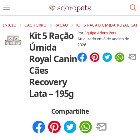
INÍCIO
CACHORRO
RAÇÃO
KIT 5 RACAO UMIDA ROYAL CAN
Kit 5 Ração
Por
Equipe Adoro Pets
Atualizado em
8 de agosto de
Úmida
2026
Royal Canin
Compartilhar
Salvar
Cães
Recovery
Lata – 195g
Compartilhe
Compartilhar
Salvar