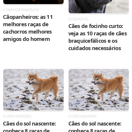
COMPORTAMENTO
Cãopanheiros: as 11
CUIDADOS
melhores raças de
Cães de focinho curto:
cachorros melhores
veja as 10 raças de cães
amigos do homem
braquicefálicos e os
cuidados necessários
CURIOSIDADES
CURIOSIDADES
Cães do sol nascente:
Cães do sol nascente:
conheça 8 raças de
conheça 8 raças de