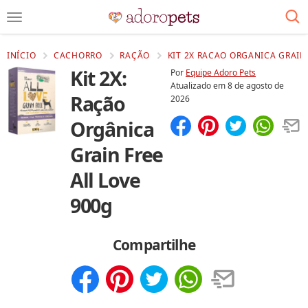
INÍCIO
CACHORRO
RAÇÃO
KIT 2X RACAO ORGANICA GRAIN 
Kit 2X:
Por
Equipe Adoro Pets
Atualizado em
8 de agosto de
Ração
2026
Orgânica
Compartilhar
Salvar
Grain Free
All Love
900g
Compartilhe
Compartilhar
Salvar