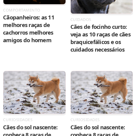
COMPORTAMENTO
Cãopanheiros: as 11
CUIDADOS
melhores raças de
Cães de focinho curto:
cachorros melhores
veja as 10 raças de cães
amigos do homem
braquicefálicos e os
cuidados necessários
CURIOSIDADES
CURIOSIDADES
Cães do sol nascente:
Cães do sol nascente:
conheça 8 raças de
conheça 8 raças de