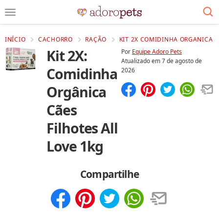
INÍCIO
CACHORRO
RAÇÃO
KIT 2X COMIDINHA ORGANICA CA
Kit 2X:
Por
Equipe Adoro Pets
Atualizado em
7 de agosto de
Comidinha
2026
Orgânica
Compartilhar
Salvar
Cães
Filhotes All
Love 1kg
Compartilhe
Compartilhar
Salvar