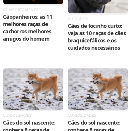
COMPORTAMENTO
Cãopanheiros: as 11
CUIDADOS
melhores raças de
Cães de focinho curto:
cachorros melhores
veja as 10 raças de cães
amigos do homem
braquicefálicos e os
cuidados necessários
CURIOSIDADES
CURIOSIDADES
Cães do sol nascente:
Cães do sol nascente:
conheça 8 raças de
conheça 8 raças de