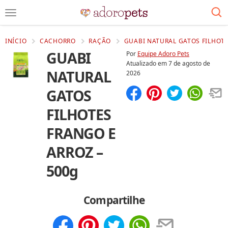
INÍCIO
CACHORRO
RAÇÃO
GUABI NATURAL GATOS FILHOTE
GUABI
Por
Equipe Adoro Pets
Atualizado em
7 de agosto de
NATURAL
2026
GATOS
Compartilhar
Salvar
FILHOTES
FRANGO E
ARROZ –
500g
Compartilhe