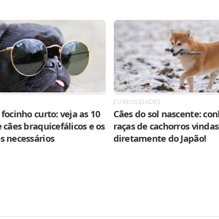
S
CURIOSIDADES
focinho curto: veja as 10
Cães do sol nascente: con
 cães braquicefálicos e os
raças de cachorros vindas
s necessários
diretamente do Japão!