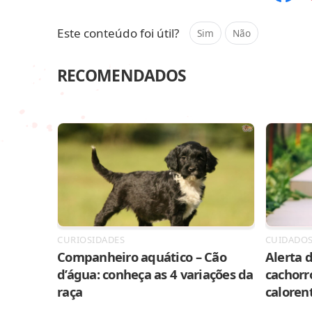
Compar
Este conteúdo foi útil?
Sim
Não
RECOMENDADOS
CURIOSIDADES
CUIDADO
Companheiro aquático – Cão
Alerta d
d’água: conheça as 4 variações da
cachorr
raça
caloren