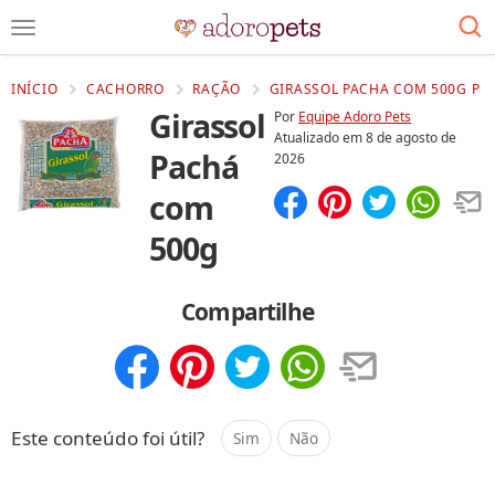
INÍCIO
CACHORRO
RAÇÃO
GIRASSOL PACHA COM 500G P
Girassol
Por
Equipe Adoro Pets
Atualizado em
8 de agosto de
Pachá
2026
com
Compartilhar
Salvar
500g
Compartilhe
Compartilhar
Salvar
Este conteúdo foi útil?
Sim
Não