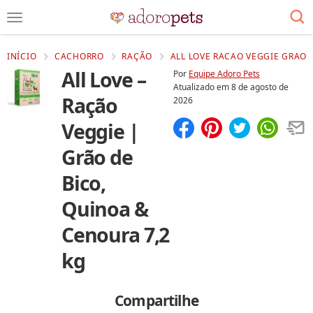
INÍCIO
CACHORRO
RAÇÃO
ALL LOVE RACAO VEGGIE GRAO 
All Love –
Por
Equipe Adoro Pets
Atualizado em
8 de agosto de
Ração
2026
Veggie |
Compartilhar
Salvar
Grão de
Bico,
Quinoa &
Cenoura 7,2
kg
Compartilhe