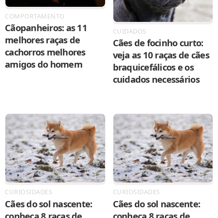
COMPORTAMENTO
Cãopanheiros: as 11
CUIDADOS
melhores raças de
Cães de focinho curto:
cachorros melhores
veja as 10 raças de cães
amigos do homem
braquicefálicos e os
cuidados necessários
CURIOSIDADES
CURIOSIDADES
Cães do sol nascente:
Cães do sol nascente:
conheça 8 raças de
conheça 8 raças de