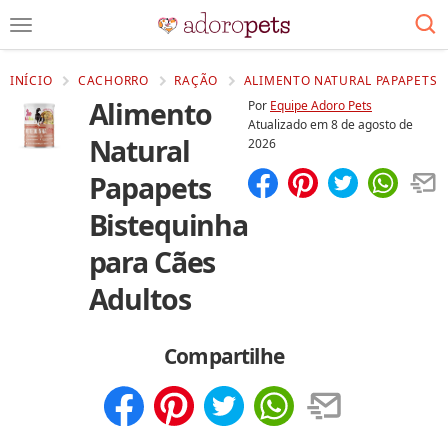
INÍCIO
CACHORRO
RAÇÃO
ALIMENTO NATURAL PAPAPETS 
Alimento
Por
Equipe Adoro Pets
Atualizado em
8 de agosto de
Natural
2026
Papapets
Compartilhar
Salvar
Bistequinha
para Cães
Adultos
Compartilhe
Compartilhar
Salvar