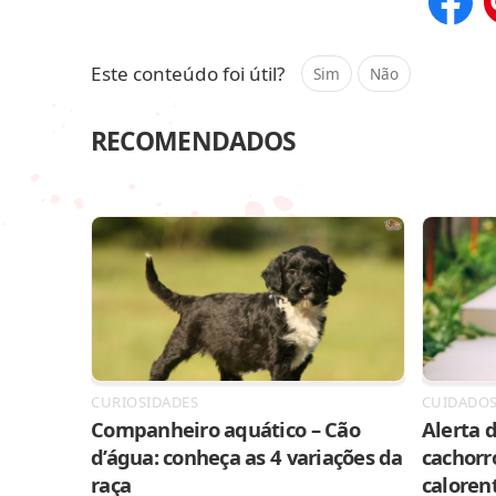
Compar
Este conteúdo foi útil?
Sim
Não
RECOMENDADOS
CURIOSIDADES
CUIDADO
Companheiro aquático – Cão
Alerta d
d’água: conheça as 4 variações da
cachorr
raça
caloren