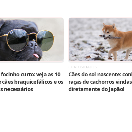
S
CURIOSIDADES
focinho curto: veja as 10
Cães do sol nascente: con
 cães braquicefálicos e os
raças de cachorros vindas
s necessários
diretamente do Japão!