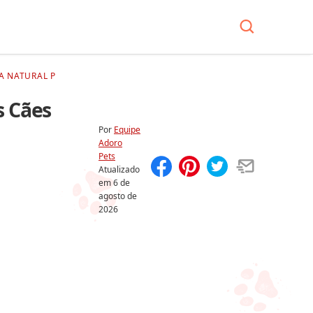
A NATURAL P
s Cães
Por
Equipe
Adoro
Pets
Atualizado
em
6 de
Compartilhar
Salvar
agosto de
2026