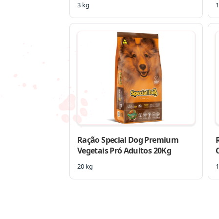
3 kg
1
Ração Special Dog Premium
Vegetais Pró Adultos 20Kg
20 kg
1