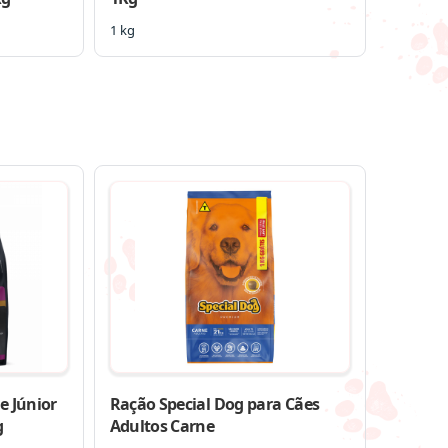
1 kg
e Júnior
Ração Special Dog para Cães
g
Adultos Carne