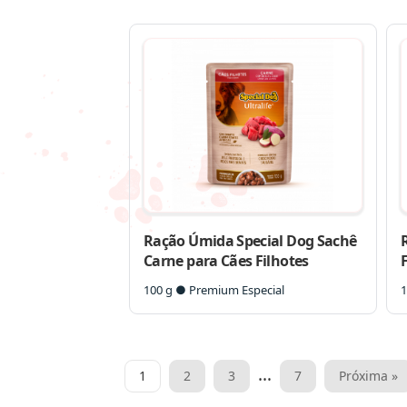
Ração Úmida Special Dog Sachê
Carne para Cães Filhotes
100 g ● Premium Especial
1
Paginação
…
1
2
3
7
Próxima »