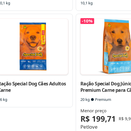
0,1 kg
10,1 kg
-10%
Ração Special Dog Cães Adultos
Ração Special Dog Júni
Carne
Premium Carne para C
Filhotes
6 kg
20 kg ● Premium
Menor preço
R$ 199,71
R$ 9,9
Petlove