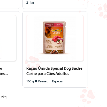
21 kg
or
Ração Úmida Special Dog Sachê
ães
Carne para Cães Adultos
100 g ● Premium Especial
9/kg