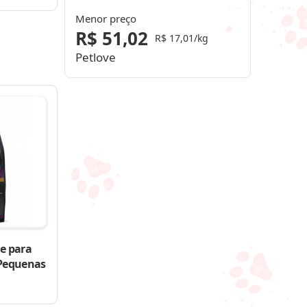
Menor preço
R$ 51,02
R$ 17,01/kg
Petlove
e para
 Pequenas