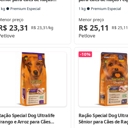
Pequenas
 kg ● Premium Especial
1 kg ● Premium Especial
Menor preço
Menor preço
R$ 23,31
R$ 25,11
R$ 23,31/kg
R$ 25,11
Petlove
Petlove
-10%
ação Special Dog Ultralife
Ração Special Dog Ultra
Frango e Arroz para Cães
Sênior para Cães de Ra
Adultos Raças Pequenas
Pequenas