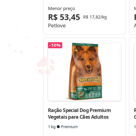
Menor preço
R$ 53,45
R$ 17,82/kg
Petlove
-10%
Ração Special Dog Premium
Vegetais para Cães Adultos
1 kg ● Premium
1