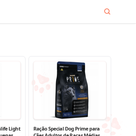
life Light
Ração Special Dog Prime para
quenas
Cães Adultos de Raças Médias