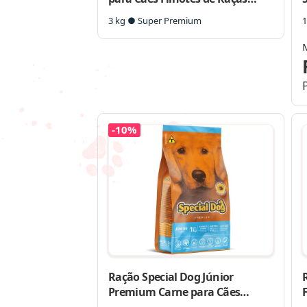
Pequenas
3 kg ● Super Premium
1
-10%
Ração Special Dog Júnior
R
Premium Carne para Cães
Filhotes