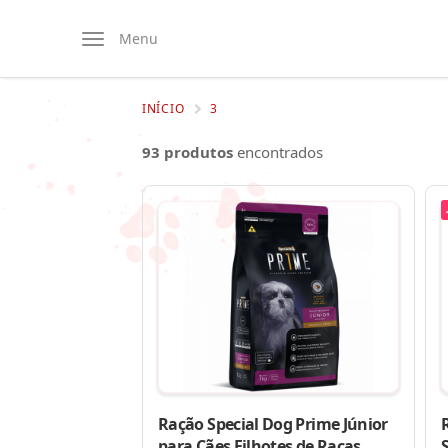
Menu
INÍCIO
3
93 produtos
encontrados
Ração Special Dog Prime Júnior
R
para Cães Filhotes de Raças