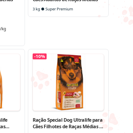
3 kg ● Super Premium
/kg
-10%
life
Ração Special Dog Ultralife para
ças
Cães Filhotes de Raças Médias e
Grandes