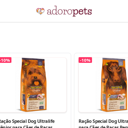
-10%
-10%
ação Special Dog Ultralife
Ração Special Dog Ultra
Sênior para Cães de Raças
para Cães de Raças Pe