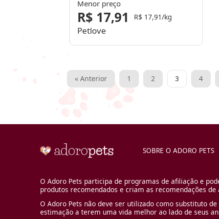
Menor preço
R$ 17,91
R$ 17,91/kg
Petlove
Paginação
« Anterior
1
2
3
4
de
posts
SOBRE O ADORO PETS
O Adoro Pets participa de programas de afiliação e pod
produtos recomendados e criam as recomendações de a
O Adoro Pets não deve ser utilizado como substituto de 
estimação a terem uma vida melhor ao lado de seus an