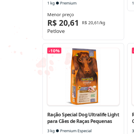
1 kg ● Premium
1
Menor preço
R$ 20,61
R$ 20,61/kg
Petlove
-10%
Ração Special Dog Ultralife Light
R
para Cães de Raças Pequenas
C
3 kg ● Premium Especial
3