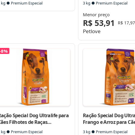
 kg ● Premium Especial
3 kg ● Premium Especial
Menor preço
R$ 53,91
R$ 17,97
Petlove
-8%
ação Special Dog Ultralife para
Ração Special Dog Ultra
ães Filhotes de Raças
Frango e Arroz para Cã
Pequenas
Adultos Raças Pequena
 kg ● Premium Especial
3 kg ● Premium Especial