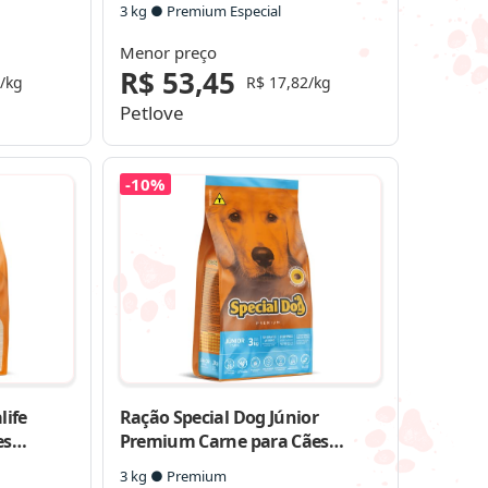
3 kg ● Premium Especial
Menor preço
R$ 53,45
/kg
R$ 17,82/kg
Petlove
-10%
life
Ração Special Dog Júnior
es
Premium Carne para Cães
s
Filhotes
3 kg ● Premium