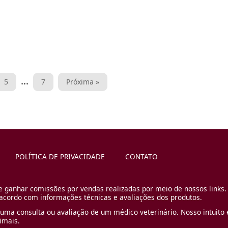
…
5
7
Próxima »
POLÍTICA DE PRIVACIDADE
CONTATO
e ganhar comissões por vendas realizadas por meio de nossos links.
cordo com informações técnicas e avaliações dos produtos.
uma consulta ou avaliação de um médico veterinário. Nosso intuito é
imais.