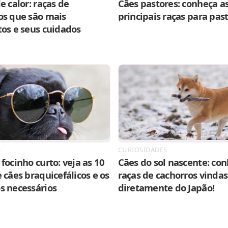
e calor: raças de
Cães pastores: conheça as
os que são mais
principais raças para pas
tos e seus cuidados
S
CURIOSIDADES
focinho curto: veja as 10
Cães do sol nascente: con
 cães braquicefálicos e os
raças de cachorros vindas
s necessários
diretamente do Japão!