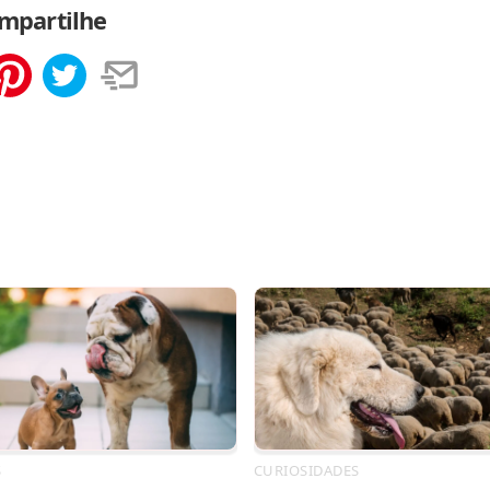
mpartilhe
tilhar
Salvar
S
CURIOSIDADES