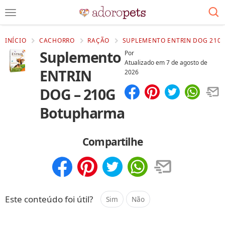
INÍCIO
CACHORRO
RAÇÃO
SUPLEMENTO ENTRIN DOG 210
Suplemento
Por
Atualizado em
7 de agosto de
ENTRIN
2026
DOG – 210G
Compartilhar
Salvar
Botupharma
Compartilhe
Compartilhar
Salvar
Este conteúdo foi útil?
Sim
Não