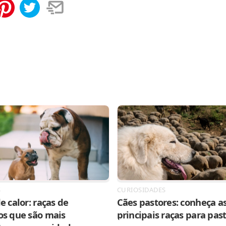
tilhar
Salvar
S
CURIOSIDADES
e calor: raças de
Cães pastores: conheça as
os que são mais
principais raças para pas