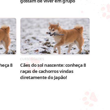
gostam de viver em grupo
CURIOSIDADES
heça 8
Cães do sol nascente: conheça 8
raças de cachorros vindas
diretamente do Japão!