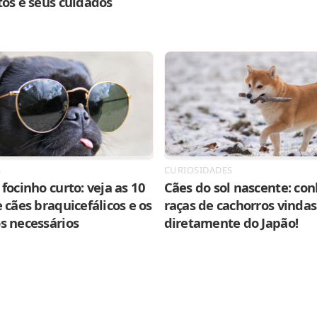
tos e seus cuidados
S
CURIOSIDADES
focinho curto: veja as 10
Cães do sol nascente: con
 cães braquicefálicos e os
raças de cachorros vindas
s necessários
diretamente do Japão!