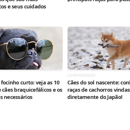
tos e seus cuidados
S
CURIOSIDADES
focinho curto: veja as 10
Cães do sol nascente: con
 cães braquicefálicos e os
raças de cachorros vindas
s necessários
diretamente do Japão!