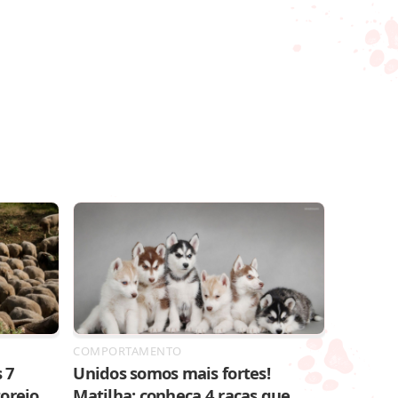
COMPORTAMENTO
 7
Unidos somos mais fortes!
toreio
Matilha: conheça 4 raças que