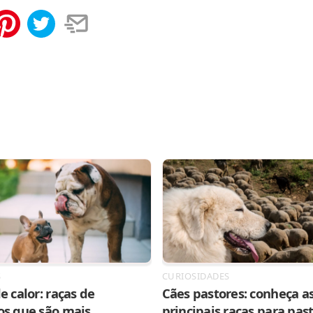
tilhar
Salvar
S
CURIOSIDADES
e calor: raças de
Cães pastores: conheça as
os que são mais
principais raças para pas