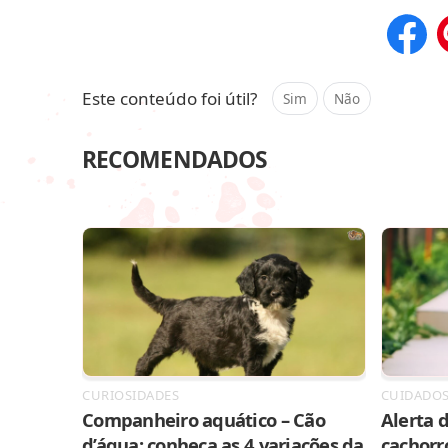
Compar
Este conteúdo foi útil?
Sim
Não
RECOMENDADOS
CURIOSIDADES
CUIDADO
Companheiro aquático – Cão
Alerta d
d’água: conheça as 4 variações da
cachorr