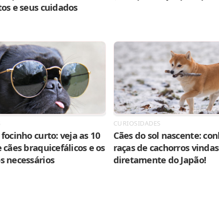
tos e seus cuidados
S
CURIOSIDADES
focinho curto: veja as 10
Cães do sol nascente: con
 cães braquicefálicos e os
raças de cachorros vindas
s necessários
diretamente do Japão!