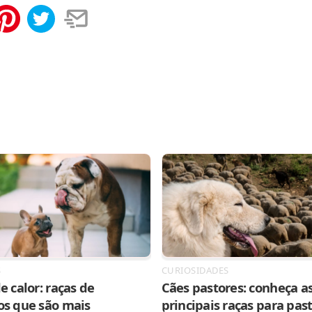
tilhar
Salvar
S
CURIOSIDADES
e calor: raças de
Cães pastores: conheça as
os que são mais
principais raças para pas