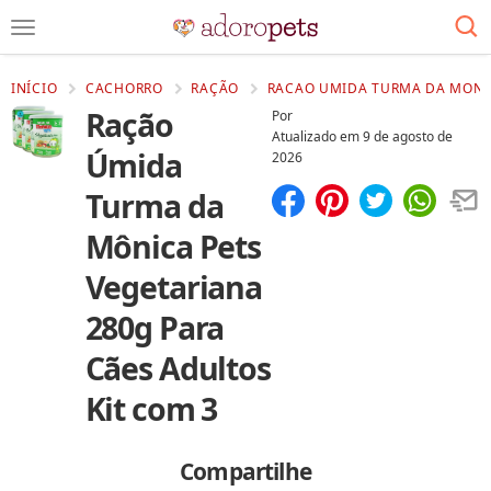
INÍCIO
CACHORRO
RAÇÃO
RACAO UMIDA TURMA DA MONIC
Ração
Por
Atualizado em
9 de agosto de
Úmida
2026
Turma da
Compartilhar
Salvar
Mônica Pets
Vegetariana
280g Para
Cães Adultos
Kit com 3
Compartilhe