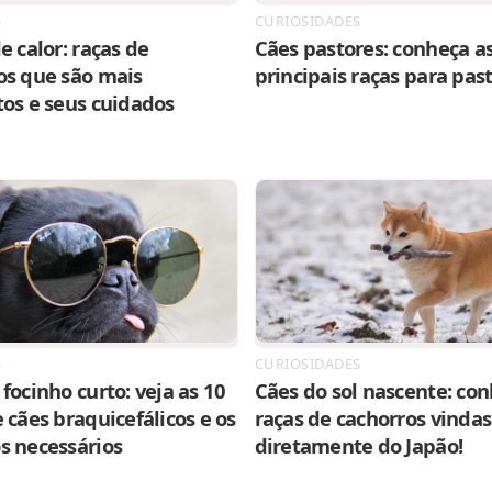
S
CURIOSIDADES
e calor: raças de
Cães pastores: conheça as
os que são mais
principais raças para pas
tos e seus cuidados
S
CURIOSIDADES
focinho curto: veja as 10
Cães do sol nascente: con
 cães braquicefálicos e os
raças de cachorros vindas
s necessários
diretamente do Japão!