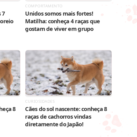
COMPORTAMENTO
 7
Unidos somos mais fortes!
toreio
Matilha: conheça 4 raças que
gostam de viver em grupo
CURIOSIDADES
heça 8
Cães do sol nascente: conheça 8
raças de cachorros vindas
diretamente do Japão!