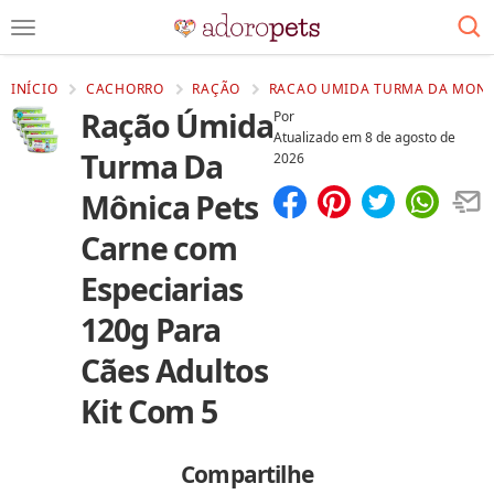
INÍCIO
CACHORRO
RAÇÃO
RACAO UMIDA TURMA DA MONICA
Ração Úmida
Por
Atualizado em
8 de agosto de
Turma Da
2026
Mônica Pets
Compartilhar
Salvar
Carne com
Especiarias
120g Para
Cães Adultos
Kit Com 5
Compartilhe