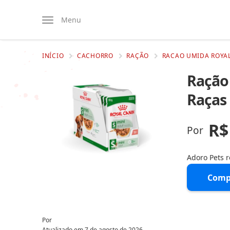
Menu
INÍCIO
CACHORRO
RAÇÃO
RACAO UMIDA ROYAL
Ração 
Raças
R$
Por
Adoro Pets 
Comp
Por
Atualizado em
7 de agosto de 2026