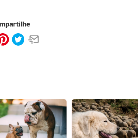
mpartilhe
tilhar
Salvar