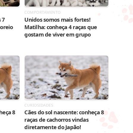
COMPORTAMENTO
 7
Unidos somos mais fortes!
toreio
Matilha: conheça 4 raças que
gostam de viver em grupo
CURIOSIDADES
heça 8
Cães do sol nascente: conheça 8
raças de cachorros vindas
diretamente do Japão!