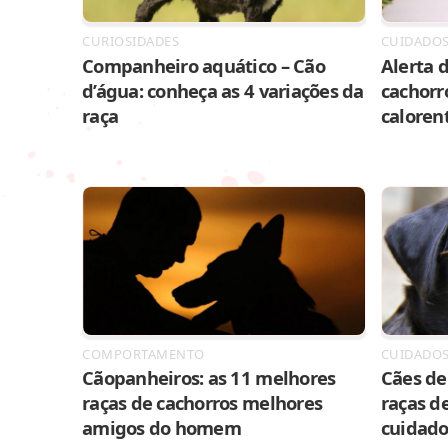
CURIOSIDADES
CUIDADO
Companheiro aquático – Cão
Alerta d
d’água: conheça as 4 variações da
cachorr
raça
caloren
COMPORTAMENTO
CUIDADO
Cãopanheiros: as 11 melhores
Cães de 
raças de cachorros melhores
raças de
amigos do homem
cuidado