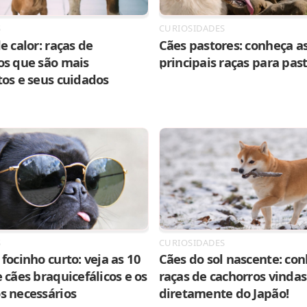
S
CURIOSIDADES
e calor: raças de
Cães pastores: conheça as
os que são mais
principais raças para pas
tos e seus cuidados
S
CURIOSIDADES
focinho curto: veja as 10
Cães do sol nascente: con
 cães braquicefálicos e os
raças de cachorros vindas
s necessários
diretamente do Japão!