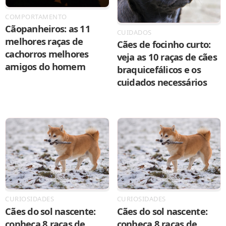
COMPORTAMENTO
Cãopanheiros: as 11
CUIDADOS
melhores raças de
Cães de focinho curto:
cachorros melhores
veja as 10 raças de cães
amigos do homem
braquicefálicos e os
cuidados necessários
CURIOSIDADES
CURIOSIDADES
Cães do sol nascente:
Cães do sol nascente:
conheça 8 raças de
conheça 8 raças de