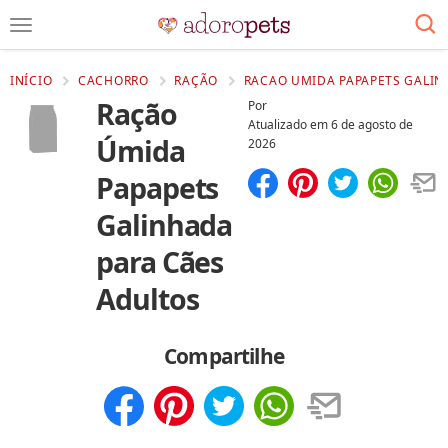
INÍCIO
CACHORRO
RAÇÃO
RACAO UMIDA PAPAPETS GALIN
Ração
Por
Atualizado em
6 de agosto de
Úmida
2026
Papapets
Compartilhar
Salvar
Galinhada
para Cães
Adultos
Compartilhe
Compartilhar
Salvar