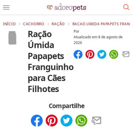
INÍCIO
CACHORRO
RAÇÃO
RACAO UMIDA PAPAPETS FRANG
Ração
Por
Atualizado em
8 de agosto de
Úmida
2026
Papapets
Compartilhar
Salvar
Franguinho
para Cães
Filhotes
Compartilhe
Compartilhar
Salvar