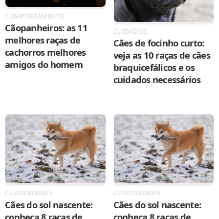
COMPORTAMENTO
Cãopanheiros: as 11
CUIDADOS
melhores raças de
Cães de focinho curto:
cachorros melhores
veja as 10 raças de cães
amigos do homem
braquicefálicos e os
cuidados necessários
CURIOSIDADES
CURIOSIDADES
Cães do sol nascente:
Cães do sol nascente:
conheça 8 raças de
conheça 8 raças de