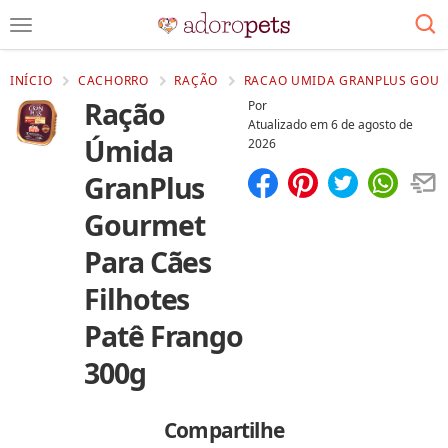
INÍCIO
CACHORRO
RAÇÃO
RACAO UMIDA GRANPLUS GOURM
Ração
Por
Atualizado em
6 de agosto de
Úmida
2026
GranPlus
Compartilhar
Salvar
Gourmet
Para Cães
Filhotes
Patê Frango
300g
Compartilhe