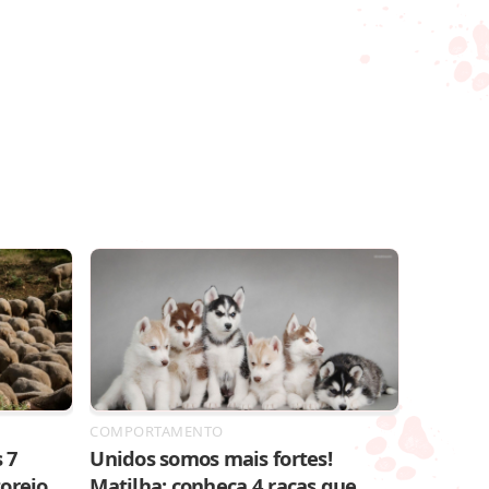
COMPORTAMENTO
 7
Unidos somos mais fortes!
toreio
Matilha: conheça 4 raças que