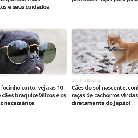
tos e seus cuidados
S
CURIOSIDADES
focinho curto: veja as 10
Cães do sol nascente: con
 cães braquicefálicos e os
raças de cachorros vindas
s necessários
diretamente do Japão!