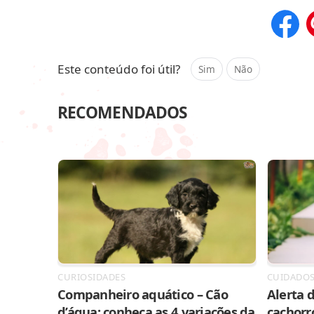
Compar
Este conteúdo foi útil?
Sim
Não
RECOMENDADOS
CURIOSIDADES
CUIDADO
Companheiro aquático – Cão
Alerta d
d’água: conheça as 4 variações da
cachorr