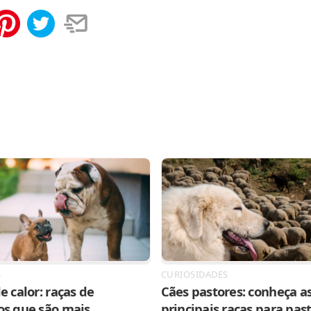
tilhar
Salvar
S
CURIOSIDADES
e calor: raças de
Cães pastores: conheça as
os que são mais
principais raças para pas