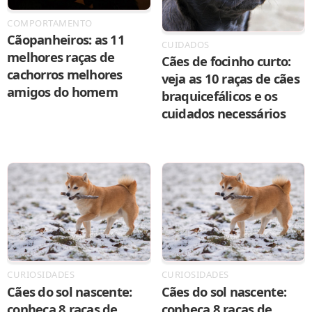
COMPORTAMENTO
Cãopanheiros: as 11
CUIDADOS
melhores raças de
Cães de focinho curto:
cachorros melhores
veja as 10 raças de cães
amigos do homem
braquicefálicos e os
cuidados necessários
CURIOSIDADES
CURIOSIDADES
Cães do sol nascente:
Cães do sol nascente:
conheça 8 raças de
conheça 8 raças de