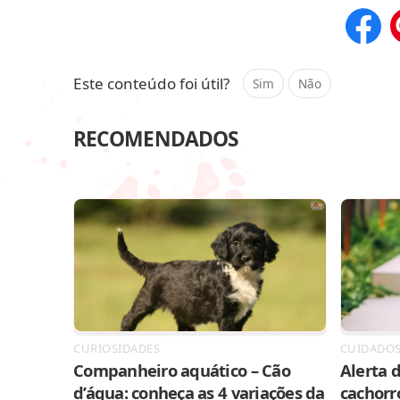
Compar
Este conteúdo foi útil?
Sim
Não
RECOMENDADOS
CURIOSIDADES
CUIDADO
Companheiro aquático – Cão
Alerta d
d’água: conheça as 4 variações da
cachorr