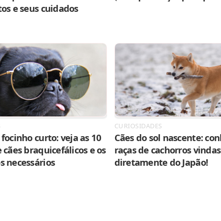
tos e seus cuidados
S
CURIOSIDADES
focinho curto: veja as 10
Cães do sol nascente: con
 cães braquicefálicos e os
raças de cachorros vindas
s necessários
diretamente do Japão!