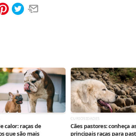
tilhar
Salvar
S
CURIOSIDADES
e calor: raças de
Cães pastores: conheça as
os que são mais
principais raças para pas